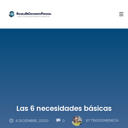
Tog
nav
Skip
to
content
Las 6 necesidades básicas
COMMENTS
BY
TINODOMENECH
4 DICIEMBRE, 2020
0