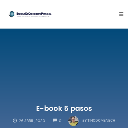
Tog
nav
Skip
to
content
E-book 5 pasos
COMMENTS
BY
TINODOMENECH
26 ABRIL, 2020
0