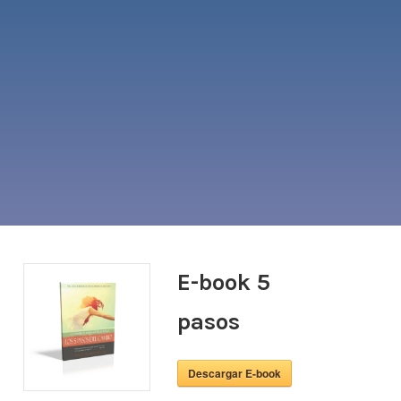
E-book 5
pasos
Descargar E-book