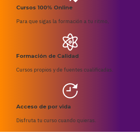
Cursos 100% Online
Para que sigas la formación a tu ritmo,
Formación de Calidad
Cursos propios y de fuentes cualificadas.
Acceso de por vida
Disfruta tu curso cuando quieras.