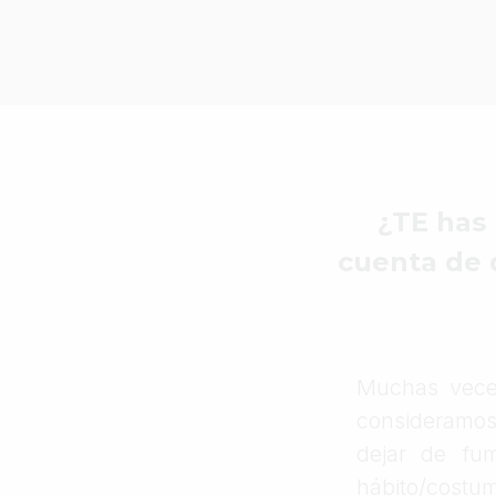
¿TE has 
cuenta de 
Muchas vece
consideramos
dejar de fum
hábito/costu