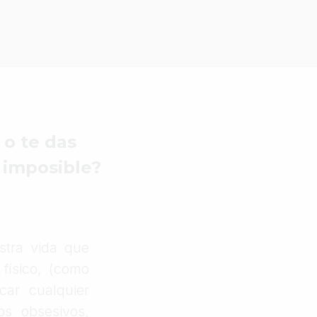
 o te das
 imposible?
tra vida que
físico, (como
car cualquier
os obsesivos,