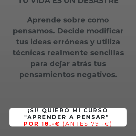
TU VIDA ES UN DESASTRE
Aprende sobre como
pensamos. Decide modificar
tus ideas erróneas y utiliza
técnicas realmente sencillas
para dejar atrás tus
pensamientos negativos.
¡SI! QUIERO MI CURSO
"APRENDER A PENSAR"
POR 18.-€
(ANTES 79.-€)