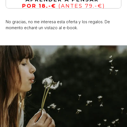
POR 18.-€
(ANTES 79.-€)
No gracias, no me interesa esta oferta y los regalos. De
momento echaré un vistazo al e-book.